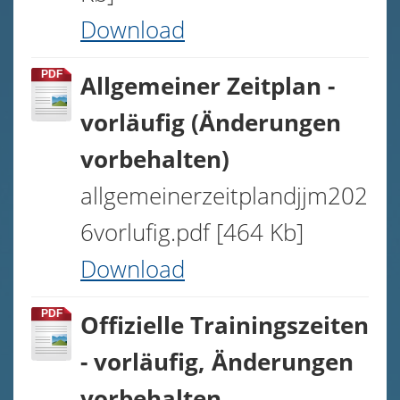
Vorstand
Download
Unsere Züchter
PDF
Allgemeiner Zeitplan -
Trainingszeiten
vorläufig (Änderungen
Unsere Hunde
▼
vorbehalten)
Prüfungen
▼
allgemeinerzeitplandjjm202
Termine
6vorlufig.pdf
[464 Kb]
Download
Kontakt /Anfahrt
Galerie
▼
PDF
Offizielle Trainingszeiten
Download
- vorläufig, Änderungen
Impressum
vorbehalten