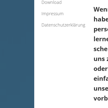
Download
Wenn
Impressum
habe
Datenschutzerklärung
pers
lern
sche
uns 
ode
einf
unse
vorb