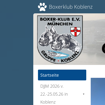
Boxerklub Koblenz
Herz
Startseite
DJJM 2026 v.
22.-25.05.26 in
▼
Koblenz